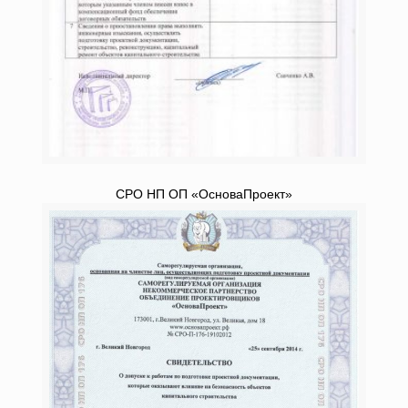
СРО НП ОП «ОсноваПроект»