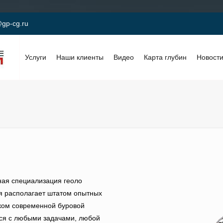
gp-cg.ru
Услуги
Наши клиенты
Видео
Карта глубин
Новост
ная специализация геоло
ия располагает штатом опытных
рком современной буровой
ься с любыми задачами, любой