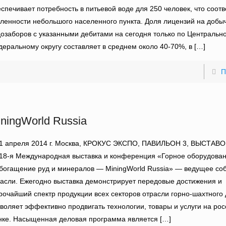
спечивает потребность в питьевой воде для 250 человек, что соотв
ленности небольшого населенного пункта. Доля лицензий на добыч
озаборов с указанными дебитами на сегодня только по Центральн
еральному округу составляет в среднем около 40-70%, в
[…]
П
ningWorld Russia
11 апреля 2014 г. Москва, КРОКУС ЭКСПО, ПАВИЛЬОН 3, ВЫСТАВ
 18-я Международная выставка и конференция «Горное оборудован
богащение руд и минералов — MiningWorld Russia» — ведущее со
асли. Ежегодно выставка демонстрирует передовые достижения и
очайший спектр продукции всех секторов отрасли горно-шахтного 
воляет эффективно продвигать технологии, товары и услуги на ро
нке. Насыщенная деловая программа является
[…]