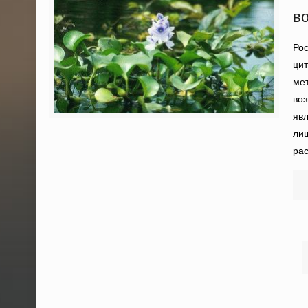
в
Рос
цит
мет
воз
явл
лиш
рас