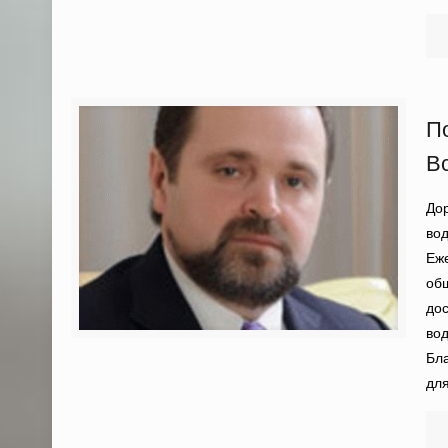
П
В
Дор
вод
Еже
общ
дос
во
Бла
дл