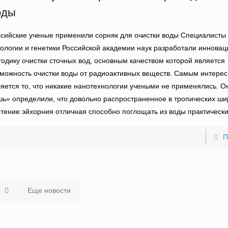
оды
сийские ученые применили сорняк для очистки воды Специалисты 
ологии и генетики Российской академии наук разработали иннова
одику очистки сточных вод, основным качеством которой является
можность очистки воды от радиоактивных веществ. Самым интере
яется то, что никакие нанотехнологии учеными не применялись. О
ь» определили, что довольно распространенное в тропических ши
тение эйхорния отличная способно поглощать из воды практически
П
Еще новости