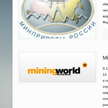
обе
чис
вод
Фед
Mi
9-
14
и о
отр
шир
поз
ры