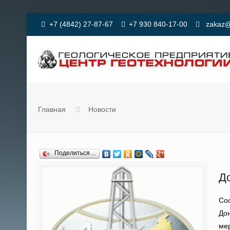
+7 (4842) 27-87-67
+7 930 840-17-00
zakaz@
Главная
Новости
Поделиться…
Д
Со
Дон
мер