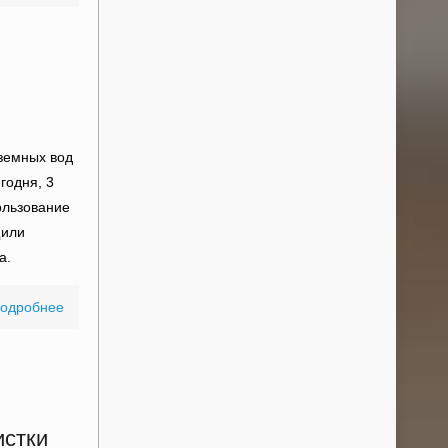
земных вод
годня, 3
ользование
щили
а.
одробнее
истки