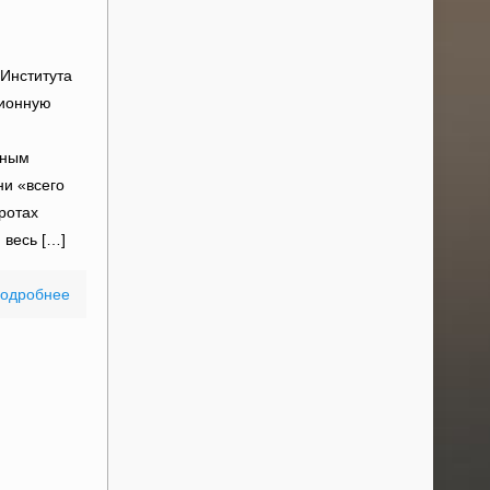
Института
ционную
сным
ни «всего
ротах
 весь
[…]
одробнее