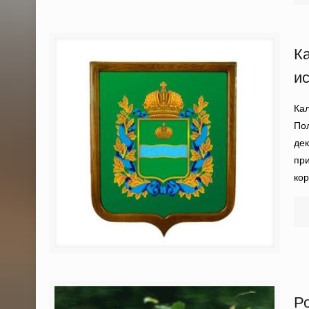
К
и
Кал
Пол
дек
при
кор
Р