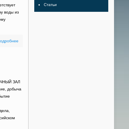
Статьи
етствует
у воды из
ому
одробнее
ОЧНЫЙ ЗАЛ
ие, добыча
бытие
дела,
ссийском