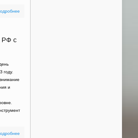
одробнее
 РФ с
день
 году.
 внимание
ния и
ровне.
нструмент
одробнее