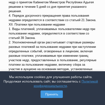
недр о принятом Кабинетом Министров Республики Адыгея
решении в течение 5 дней со дня принятия указанного
решения.
4. Порядок досрочного прекращения права пользования
недрами определяется в соответствии со статьей 21 Закона.
XII. Платежи при пользовании недрами
1. Виды платежей, уплачиваемых пользователями недр при
пользовании недрами, определяются в соответствии со
статьей 39 Закона.
2. Уполномоченный орган рассчитывает стартовые размеры
разовых платежей за пользование недрами при наступлении
определенных событий, оговоренных в лицензии, включая
разовые платежи, уплачиваемые при изменении границ
участков недр, предоставленных в пользование, регулярные
платежи за пользование недрами, величину сбора за
участие в аукционе на основании методик, установленных
федеральным органом управления государственным
Мы используем cookies для улучшения работы сайта.
фондом недр.
Продолжая использовать сайт, вы соглашаетесь с
Политикой
3. Окончательные размеры разовых платежей за
конфиденциальности
.
пользование недрами устанавливаются по результатам
аукционов и фиксируются в лицензиях на право
Принять
пользования недрами.
4. В случае неоплаты соискателем лицензии на право
пользования недрами окончательного размера разового