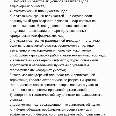
3) выписка из реестра акционеров заявителя (для
акционерных обществ);
4) схематический план участка недр:
а) с указанием границ всех частей — в случае если
планируемый для разработки участок недр состоит из
нескольких частей, находящихся в собственности,
владении, пользовании или аренде у различных
юридических или физических лиц;
б) с указанием границ разведанной площади — в случае
если испрашиваемый участок расположен в границах
выявленного месторождения полезных ископаемых;
5) обзорная карта района работ с нанесенным участком недр
и элементами инженерной инфраструктуры, основными
водотоками и населенными пунктами с указанием
географических координат участка;
6) топо-маркшейдерский план участка и прилегающей
территории, геолого-литологические разрезы и краткая
геологическая характеристика испрашиваемого участка,
выполненные специализированной организацией;
7) сведения о геологической изученности испрашиваемого
участка;
8) документы, подтверждающие, что заявитель обладает
или будет обладать необходимыми средствами для
эффективного и безопасного проведения работ, связанных с