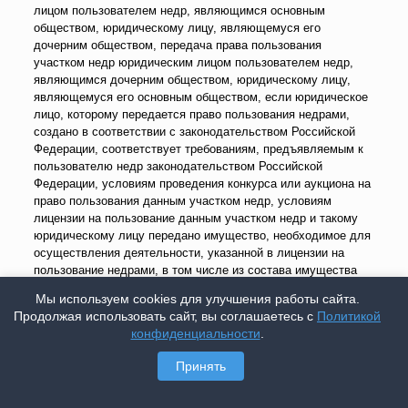
лицом пользователем недр, являющимся основным
обществом, юридическому лицу, являющемуся его
дочерним обществом, передача права пользования
участком недр юридическим лицом пользователем недр,
являющимся дочерним обществом, юридическому лицу,
являющемуся его основным обществом, если юридическое
лицо, которому передается право пользования недрами,
создано в соответствии с законодательством Российской
Федерации, соответствует требованиям, предъявляемым к
пользователю недр законодательством Российской
Федерации, условиям проведения конкурса или аукциона на
право пользования данным участком недр, условиям
лицензии на пользование данным участком недр и такому
юридическому лицу передано имущество, необходимое для
осуществления деятельности, указанной в лицензии на
пользование недрами, в том числе из состава имущества
объектов обустройства в границах лицензионного участка, а
Мы используем cookies для улучшения работы сайта.
также передача права пользования участком недр
Продолжая использовать сайт, вы соглашаетесь с
Политикой
юридическим лицом пользователем недр, являющимся
конфиденциальности
.
дочерним обществом основного общества, юридическому
лицу, являющемуся дочерним обществом того же основного
Принять
общества, по его указанию, при соблюдении указанных
условий;