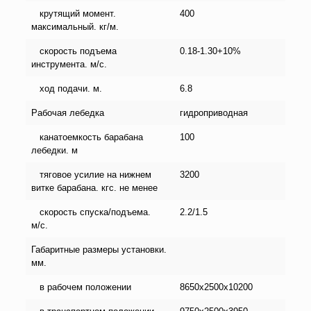
крутящий момент.
400
максимальный. кг/м.
скорость подъема
0.18-1.30+10%
инструмента. м/с.
ход подачи. м.
6.8
Рабочая лебедка
гидроприводная
канатоемкость барабана
100
лебедки. м
тяговое усилие на нижнем
3200
витке барабана. кгс. не менее
скорость спуска/подъема.
2.2/1.5
м/c.
Габаритные размеры установки.
мм.
в рабочем положении
8650х2500х10200