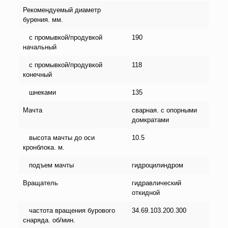
Рекомендуемый диаметр
бурения. мм.
с промывкой/продувкой
190
начальный
с промывкой/продувкой
118
конечный
шнеками
135
Мачта
сварная. с опорными
домкратами
высота мачты до оси
10.5
кронблока. м.
подъем мачты
гидроцилиндром
Вращатель
гидравлический
откидной
частота вращения бурового
34.69.103.200.300
снаряда. об/мин.