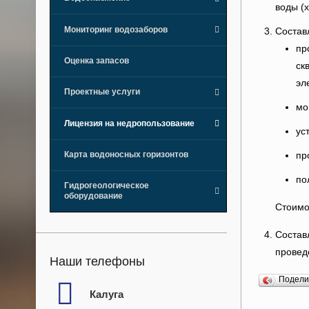
воды (
Мониторинг водозаборов
Состав
пр
–
Оценка запасов
ск
эл
Проектные услуги
мо
Лицензия на недропользование
ус
–
Карта водоносных горизонтов
пр
по
Гидрогеологическое
оборудование
Стоимо
Состав
провед
Наши телефоны
Подел
Калуга