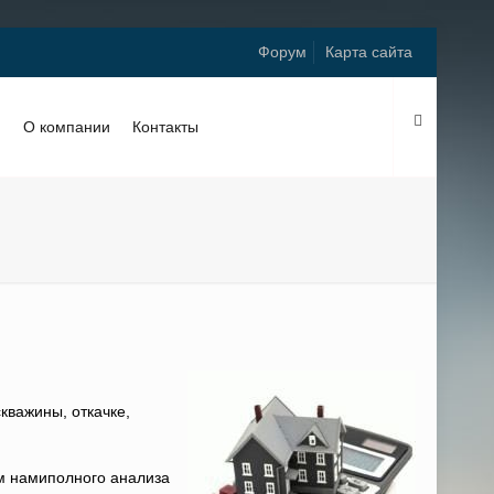
Форум
Карта сайта
и
О компании
Контакты
кважины, откачке,
ем намиполного анализа