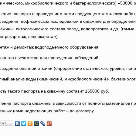
химического, микробиологического и бактериологического) –50000 р
ление паспорта с проведением нами следующего комплекса работ
оведение геофизических исследований в скважине для определени
важины, литологического состава пород, водопротоков и др. (гамма
ектрокаротаж, видеокаротаж)
нтаж и демонтаж водоподъемного оборудования;
тановка пьезометра для проведения наблюдений;
оведение опытной откачки (определение статического уровня, пони
лный анализ воды (химический, микробиологический и бактериолог
сть такого паспорта на скважину составит 165000 руб.
ление паспорта скважины в зависимости от полноты материалов пр
енных нами недостающих работ – по договору.
иться…